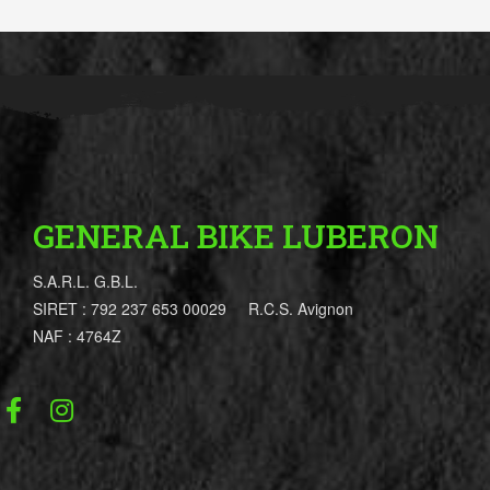
GENERAL BIKE LUBERON
S.A.R.L. G.B.L.
SIRET : 792 237 653 00029 R.C.S. Avignon
NAF : 4764Z