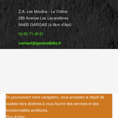
Z.A. Les Moulins - Le Chêne
289 Avenue Les Lavandières
84400 GARGAS (à 6km d'Apt)
04 90 71 48 61
contact@generalbike.fr
En poursuivant votre navigation, vous acceptez le dépôt de
cookies tiers destinés à vous fournir des services et des
fonctionnalités améliorés.
Plus d'infos ...