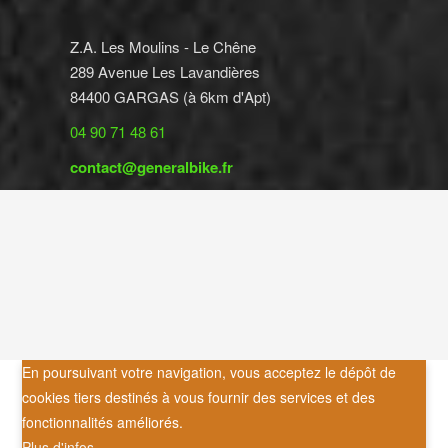
Z.A. Les Moulins - Le Chêne
289 Avenue Les Lavandières
84400 GARGAS (à 6km d'Apt)
04 90 71 48 61
contact@generalbike.fr
En poursuivant votre navigation, vous acceptez le dépôt de
cookies tiers destinés à vous fournir des services et des
fonctionnalités améliorés.
Plus d'infos ...