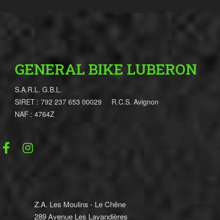
GENERAL BIKE LUBERON
S.A.R.L. G.B.L.
SIRET : 792 237 653 00029 R.C.S. Avignon
NAF : 4764Z
Z.A. Les Moulins - Le Chêne
289 Avenue Les Lavandières