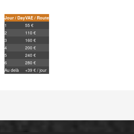
Jour / Day
VAE / Route
1
55 €
2
110 €
3
160 €
4
200 €
5
240 €
6
280 €
Au delà
+39 € / jour