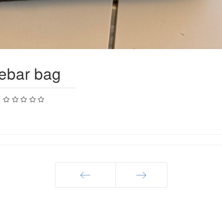
lebar bag
:
Précédent
Suivant