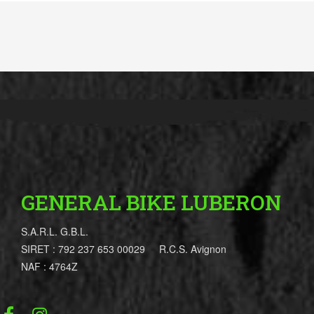
GENERAL BIKE LUBERON
S.A.R.L. G.B.L.
SIRET : 792 237 653 00029 R.C.S. Avignon
NAF : 4764Z