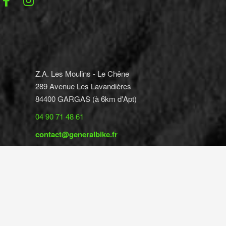
Z.A. Les Moulins - Le Chêne
289 Avenue Les Lavandières
84400 GARGAS (à 6km d'Apt)
04 90 71 48 61
contact@generalbike.fr