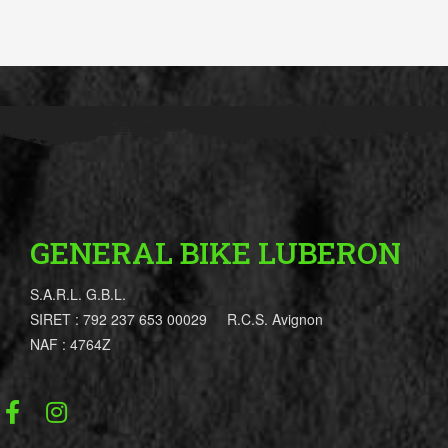
GENERAL BIKE LUBERON
S.A.R.L. G.B.L.
SIRET : 792 237 653 00029 R.C.S. Avignon
NAF : 4764Z