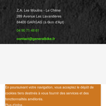
Z.A. Les Moulins - Le Chêne
289 Avenue Les Lavandières
84400 GARGAS (à 6km d'Apt)
04 90 71 48 61
contact@generalbike.fr
En poursuivant votre navigation, vous acceptez le dépôt de
cookies tiers destinés à vous fournir des services et des
fonctionnalités améliorés.
Plus d'infos ...