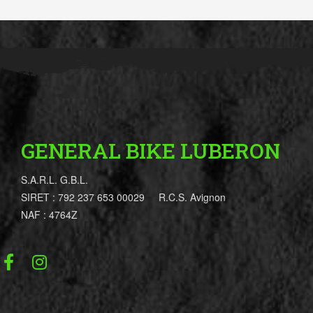
GENERAL BIKE LUBERON
S.A.R.L. G.B.L.
SIRET : 792 237 653 00029 R.C.S. Avignon
NAF : 4764Z