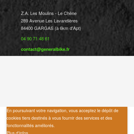
Z.A. Les Moulins - Le Chêne
289 Avenue Les Lavandières
84400 GARGAS (à 6km d'Apt)
04 90 71 48 61
contact@generalbike.fr
En poursuivant votre navigation, vous acceptez le dépôt de
cookies tiers destinés à vous fournir des services et des
fonctionnalités améliorés.
Plus d'infos ...