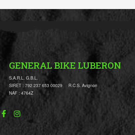
GENERAL BIKE LUBERON
S.A.R.L. G.B.L.
SIRET : 792 237 653 00029 R.C.S. Avignon
NAF : 4764Z