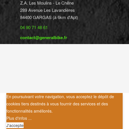
Z.A. Les Moulins - Le Chêne
289 Avenue Les Lavandières
84400 GARGAS (à 6km d'Apt)
04 90 71 48 61
contact@generalbike.fr
En poursuivant votre navigation, vous acceptez le dépôt de
cookies tiers destinés à vous fournir des services et des
fonctionnalités améliorés.
Plus d'infos ...
J'accepte