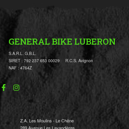
GENERAL BIKE LUBERON
S.A.R.L. G.B.L.
SIRET : 792 237 653 00029 R.C.S. Avignon
NAF : 4764Z
Z.A. Les Moulins - Le Chêne
289 Avenue Les Lavandières