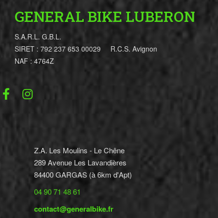
GENERAL BIKE LUBERON
S.A.R.L. G.B.L.
SIRET : 792 237 653 00029 R.C.S. Avignon
NAF : 4764Z
Z.A. Les Moulins - Le Chêne
289 Avenue Les Lavandières
84400 GARGAS (à 6km d'Apt)
04 90 71 48 61
contact@generalbike.fr