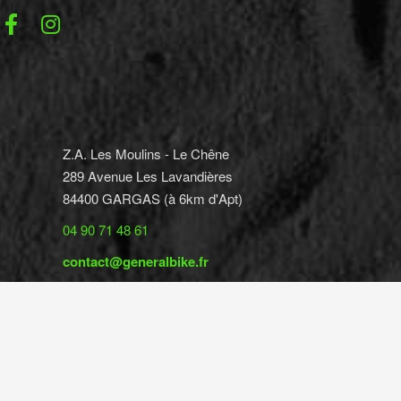
Z.A. Les Moulins - Le Chêne
289 Avenue Les Lavandières
84400 GARGAS (à 6km d'Apt)
04 90 71 48 61
contact@generalbike.fr