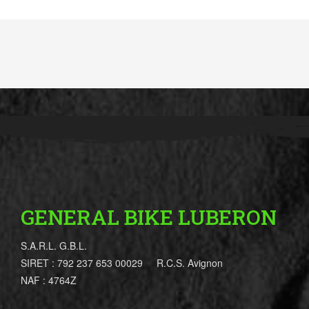
GENERAL BIKE LUBERON
S.A.R.L. G.B.L.
SIRET : 792 237 653 00029 R.C.S. Avignon
NAF : 4764Z