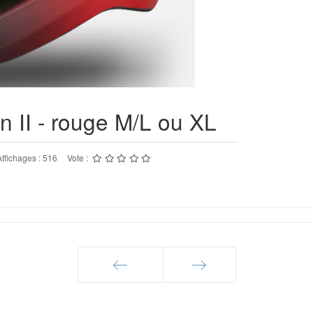
n II - rouge M/L ou XL
Affichages : 516
Vote :
Précédent
Suivant