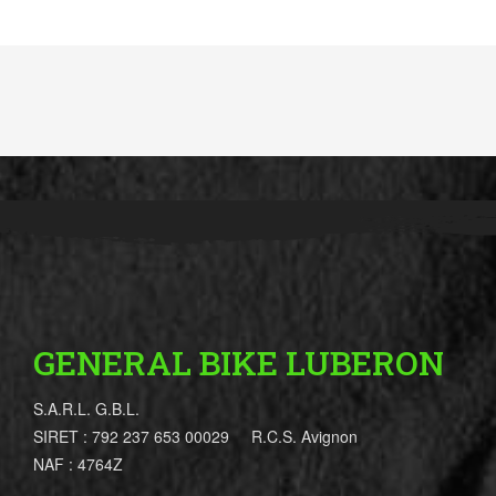
GENERAL BIKE LUBERON
S.A.R.L. G.B.L.
SIRET : 792 237 653 00029 R.C.S. Avignon
NAF : 4764Z