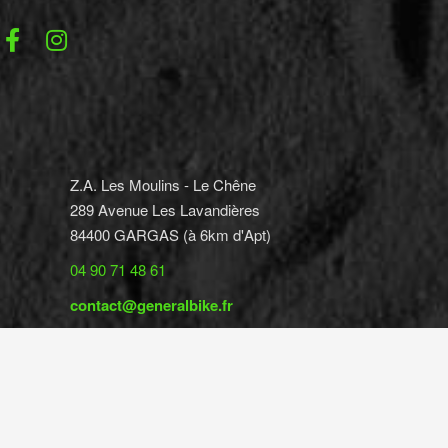
Z.A. Les Moulins - Le Chêne
289 Avenue Les Lavandières
84400 GARGAS (à 6km d'Apt)
04 90 71 48 61
contact@generalbike.fr