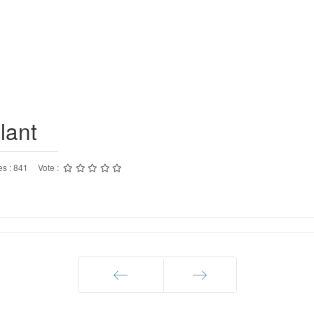
lant
es : 841
Vote :
Précédent
Suivant