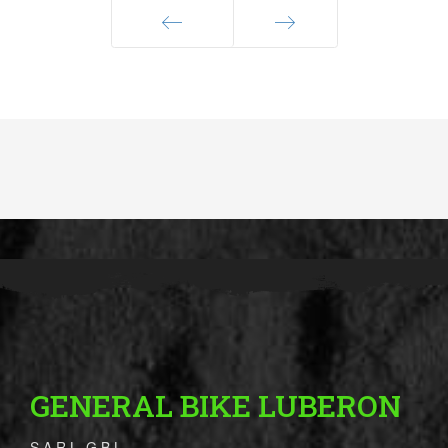
Précédent
Suivant
GENERAL BIKE LUBERON
S.A.R.L. G.B.L.