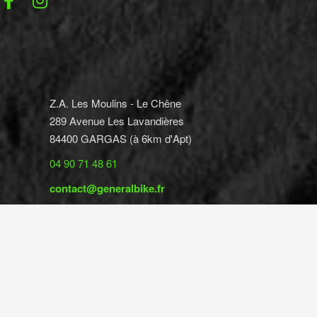
Z.A. Les Moulins - Le Chêne
289 Avenue Les Lavandières
84400 GARGAS (à 6km d'Apt)
04 90 71 48 61
contact@generalbike.fr