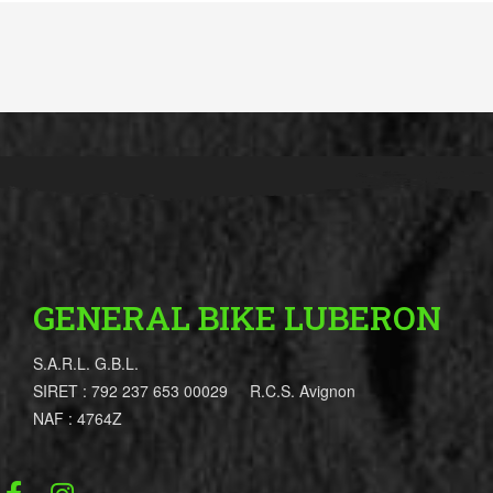
GENERAL BIKE LUBERON
S.A.R.L. G.B.L.
SIRET : 792 237 653 00029 R.C.S. Avignon
NAF : 4764Z