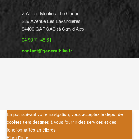
Z.A. Les Moulins - Le Chêne
289 Avenue Les Lavandières
84400 GARGAS (à 6km d'Apt)
04 90 71 48 61
contact@generalbike.fr
En poursuivant votre navigation, vous acceptez le dépôt de
cookies tiers destinés à vous fournir des services et des
fonctionnalités améliorés.
Plus d'infos ...