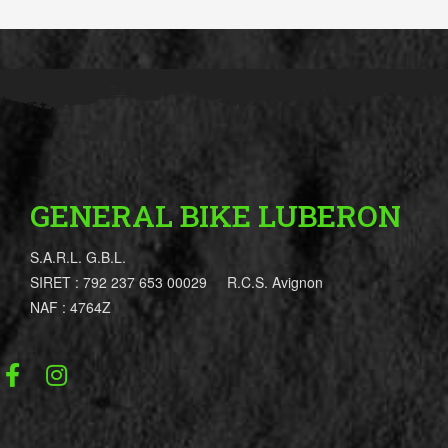
GENERAL BIKE LUBERON
S.A.R.L. G.B.L.
SIRET : 792 237 653 00029 R.C.S. Avignon
NAF : 4764Z