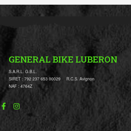
GENERAL BIKE LUBERON
S.A.R.L. G.B.L.
SIRET : 792 237 653 00029 R.C.S. Avignon
NAF : 4764Z