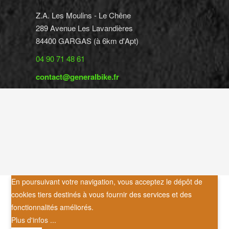
Z.A. Les Moulins - Le Chêne
289 Avenue Les Lavandières
84400 GARGAS (à 6km d'Apt)
04 90 71 48 61
contact@generalbike.fr
En poursuivant votre navigation, vous acceptez le dépôt de
cookies tiers destinés à vous fournir des services et des
fonctionnalités améliorés.
Plus d'infos ...