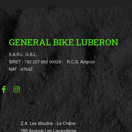
GENERAL BIKE LUBERON
S.A.R.L. G.B.L.
SIRET : 792 237 653 00029 R.C.S. Avignon
NAF : 4764Z
Z.A. Les Moulins - Le Chêne
289 Avenue Les Lavandières